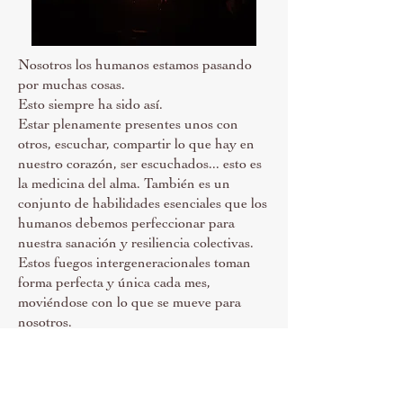
Nosotros los humanos estamos pasando
por muchas cosas.
Esto siempre ha sido así.
Estar plenamente presentes unos con
otros, escuchar, compartir lo que hay en
nuestro corazón, ser escuchados... esto es
la medicina del alma. También es un
conjunto de habilidades esenciales que los
humanos debemos perfeccionar para
nuestra sanación y resiliencia colectivas.
Estos fuegos intergeneracionales toman
forma perfecta y única cada mes,
moviéndose con lo que se mueve para
nosotros.
Todos sois bienvenidos, todos sois
bienvenidos.
Por favor, confirmar su asistencia a
anna@naturainstitute.org
o registrarse